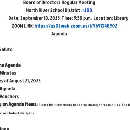
Board of Directors Regular Meeting
North River School District 
#200
                     Date: September 18, 2023  Time: 5:30 p.m.  Location: Library
            ZOOM LINK: 
https://us02web.zoom.us/i/9691348902
Agenda
 Salute
 the Agenda
f Minutes
            		Minutes of August 21, 2023
f Agenda
val of Vouchers
ary on Agenda Items
: 
Please limit comments to approximately three minutes. The B
 or student discipline.
- None