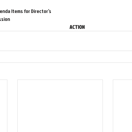
 Agenda Items for Director’s
ession
                                                                          ACTION