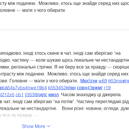
сту між подачею.  Можливо, хтось іще знайде серед них щос
Головне — мати з чого обирати. 
падково, іноді хтось скине в чат, іноді сам зберігаю “на 
рідко, частину — коли шукаю щось локальне чи нестандартне.
умки, регіональні стрічки. Я не беру все за правду — скоріше
нтрасту між подачею.  Можливо, хтось іще знайде серед них
ве. Головне — мати з чого обирати.  
М
к
х
5
г
нк
w69
п
53
mp
кг
ч
кр
сд
54
s7
vb
s4
nw
e19
b4
k55
34
52
пп
кн
с
о
вн
43
вж
мг
r19
5
t21
2x5
cb1
т
35
38
пд
пс
км
ол
  Часом знаходжу ці джерела 
в чат, іноді сам зберігаю “на потім”. Частину переглядаю рід
кальне чи нестандартне.    Вони різні: новини, огляди, дум
еру все за правду —…
Show More