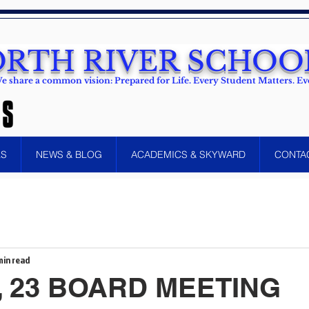
RTH RIVER SCHOOL
e share a common vision: Prepared for Life. Every Student Matters. 
LS
NEWS & BLOG
ACADEMICS & SKYWARD
CONTA
min read
, 23 BOARD MEETING