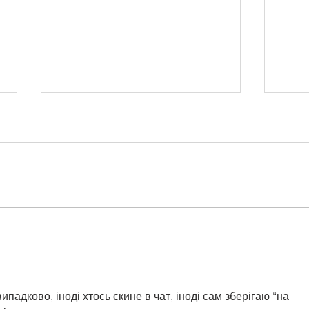
Link for Town Hall Meeting
Pino
11/14 7PM
ZOOM LINK:
https://us02web.zoom.us/i/9691348
902
падково, іноді хтось скине в чат, іноді сам зберігаю “на 