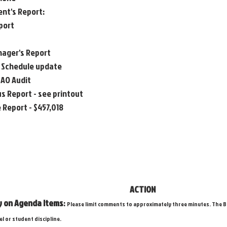
dent's Report:
eport
Manager's Report 
  			Salary Schedule update 
			21/22 SAO Audit
atus Report - see printout
ce Report - $457,018
                                                                           ACTION
ary on Agenda Items
: 
Please limit comments to approximately three minutes. The B
 or student discipline.