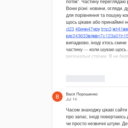
потім”. Частину переглядаю 
Вони різні: новини, огляди, д
для порівняння та пошуку ко
щось цікаве або принаймні но
d23
46
н
чн
47
чо
у
tmp3
жт
41
ж
рд
r24
36
33
вл
кв
n7
c123
a01
h1
випадково, іноді хтось скине 
частину — коли шукаю щось ло
регіональні стрічки. Я не б
Like
Reply
Вася Порошенко
Jul 14
Часом знаходжу цікаві сайти 
про запас, іноді повертаюсь д
чи просто незвичні штуки. Де