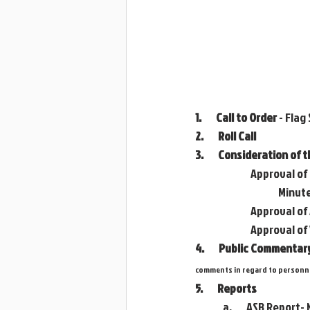
1.       Call to Order
 - Flag
2.       Roll Call
3.       Consideration of
		Approval o
            
		Approval o
            		Appro
4.       Public Comment
comments in regard to personnel
5.       Reports
	a.       ASB Report