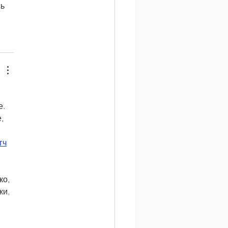
ь 
    
, 
 
г
ч
ко, 
ки, 