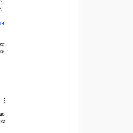
    
, 
 
г
ч
ко, 
ки, 
аю 
ки 