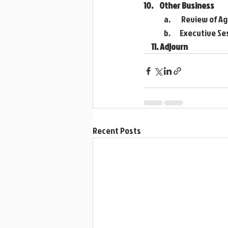
10.    Other Business
	a.       Review of
	b.      Executive S
11. Adjourn                               
Recent Posts