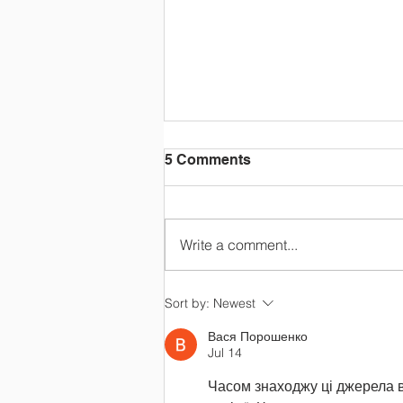
School is Closed on
5 Comments
February 4th 2025.
School is Closed on February 4th
2025.
Write a comment...
Sort by:
Newest
Вася Порошенко
Jul 14
Часом знаходжу ці джерела ви