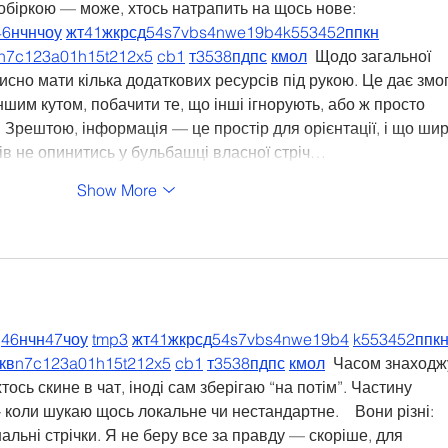
обіркою — може, хтось натрапить на щось нове:  
46
н
чн
чо
у
жт
41
ж
кр
сд
54
s7
vb
s4
nw
e19
b4
k55
34
52
пп
кн
n7
c123
a01
h15
t21
2x5
cb1
т
35
38
пд
пс
км
ол
  Щодо загальної 
исно мати кілька додаткових ресурсів під рукою. Це дає змог
ншим кутом, побачити те, що інші ігнорують, або ж просто 
 Зрештою, інформація — це простір для орієнтації, і що ши
ів не опинитись у бульбашці власної стріч…
Show More
46
н
чн
47
чо
у
tmp3
жт
41
ж
кр
сд
54
s7
vb
s4
nw
e19
b4
k55
34
52
пп
к
кв
n7
c123
a01
h15
t21
2x5
cb1
т
35
38
пд
пс
км
ол
  Часом знаходж
тось скине в чат, іноді сам зберігаю “на потім”. Частину 
коли шукаю щось локальне чи нестандартне.    Вони різні: 
нальні стрічки. Я не беру все за правду — скоріше, для 