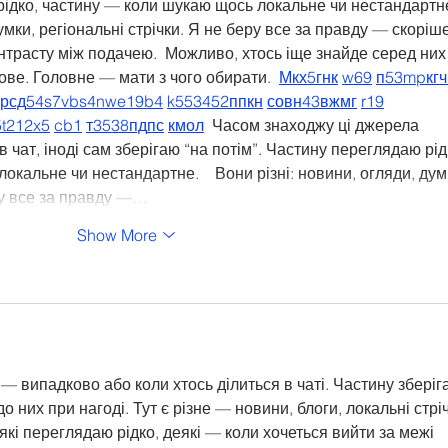
рідко, частину — коли шукаю щось локальне чи нестандартне.
умки, регіональні стрічки. Я не беру все за правду — скоріше
нтрасту між подачею.  Можливо, хтось іще знайде серед них
ве. Головне — мати з чого обирати.  
М
к
х
5
г
нк
w69
п
53
mp
кг
ч
кр
сд
54
s7
vb
s4
nw
e19
b4
k55
34
52
пп
кн
с
о
вн
43
вж
мг
r19
5
t21
2x5
cb1
т
35
38
пд
пс
км
ол
  Часом знаходжу ці джерела 
в чат, іноді сам зберігаю “на потім”. Частину переглядаю рід
кальне чи нестандартне.    Вони різні: новини, огляди, дум
еру все за правду —…
Show More
— випадково або коли хтось ділиться в чаті. Частину зберіг
о них при нагоді. Тут є різне — новини, блоги, локальні стріч
які переглядаю рідко, деякі — коли хочеться вийти за межі 