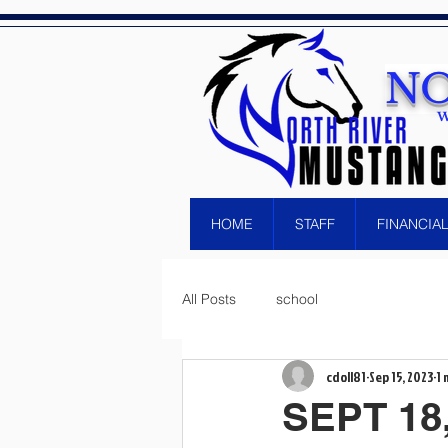
NO
W
HOME
STAFF
FINANCIA
All Posts
school
cdoll81
Sep 15, 2023
1 
SEPT 18