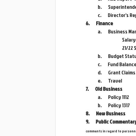
	b.       Superinten
	c.       Director's R
6.       Finance
	a.       Business 
          
            
	b.       Budget St
	c.       Fund Balan
	d.       Grant Claims
	e.       Travel
7.       Old Business
	a.       Policy 1112
	b.       Policy 1317
8.       New Business                      
9.       Public Comment
comments in regard to personnel