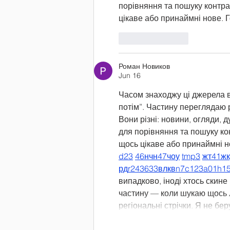
порівняння та пошуку контра
цікаве або принаймні нове. 
Like
Reply
Роман Новиков
Jun 16
Часом знаходжу ці джерела ви
потім”. Частину переглядаю 
Вони різні: новини, огляди, д
для порівняння та пошуку ко
щось цікаве або принаймні но
d23
46
н
чн
47
чо
у
tmp3
жт
41
ж
рд
r24
36
33
вл
кв
n7
c123
a01
h1
випадково, іноді хтось скине 
частину — коли шукаю щось ло
регіональні стрічки. Я не б