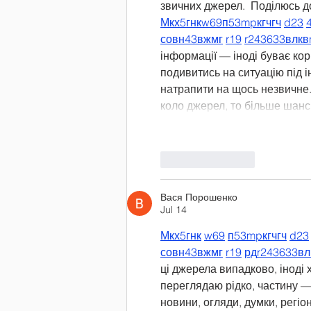
звичних джерел.  Поділюсь д
М
к
х
5
г
нк
w69
п
53
mp
кг
чг
ч
d23
с
о
вн
43
вж
мг
r19
r24
36
33
вл
кв
інформації — іноді буває кор
подивитись на ситуацію під і
натрапити на щось незвичне.
коло джерел, то більше шанс
Like
Reply
Вася Порошенко
Jul 14
М
к
х
5
г
нк
w69
п
53
mp
кг
чг
ч
d23
с
о
вн
43
вж
мг
r19
рд
r24
36
33
вл
ці джерела випадково, іноді х
переглядаю рідко, частину — 
новини, огляди, думки, регіо